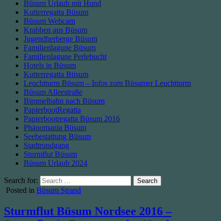
Büsum Urlaub mit Hund
Kutterregatta Büsum
Büsum Webcam
Krabben aus Büsum
Jugendherberge Büsum
Familienlagune Büsum
Familienlagune Perlebucht
Hotels in Büsum
Kutterregatta Büsum
Leuchtturm Büsum – Infos zum Büsumer Leuchtturm
Büsum Alleestraße
Bimmelbahn nach Büsum
PapierbootRegatta
Papierbootregatta Büsum 2016
Phänomania Büsum
Seebestattung Büsum
Stadtrundgang
Sturmflut Büsum
Büsum Urlaub 2024
Search for:
Posted in
Büsum Strand
Sturmflut Büsum Nordsee 2016 –