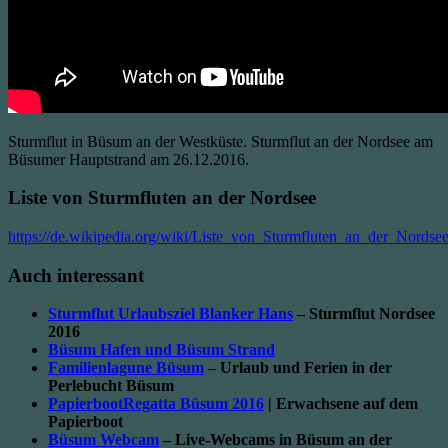
Sturmflut in Büsum an der Westküste. Sturmflut an der Nordsee am
Büsumer Hauptstrand am 26.12.2016.
Liste von Sturmfluten an der Nordsee
https://de.wikipedia.org/wiki/Liste_von_Sturmfluten_an_der_Nordse
Auch interessant
Sturmflut Urlaubsziel Blanker Hans
– Sturmflut Nordsee
2016
Büsum Hafen und Büsum Strand
Familienlagune Büsum
– Urlaub und Ferien in der
Perlebucht Büsum
PapierbootRegatta Büsum 2016
| Erwachsene auf dem
Papierboot
Büsum Webcam
– Live-Webcams in Büsum an der