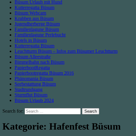
Büsum Urlaub mit Hund
Kutterregatta Büsum
Büsum Webcam
Krabben aus Büsum
Jugendherberge Büsum
Familienlagune Büsum
Familienlagune Perlebucht
Hotels in Büsum
Kutterregatta Büsum
Leuchtturm Büsum – Infos zum Büsumer Leuchtturm
Büsum Alleestraße
Bimmelbahn nach Büsum
PapierbootRegatta
Papierbootregatta Büsum 2016
Phänomania Büsum
Seebestattung Büsum
Stadtrundgang
Sturmflut Büsum
Büsum Urlaub 2024
Search for:
Kategorie:
Hafenfest Büsum