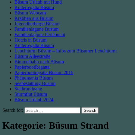
Büsum Urlaub mit Hund
Kutterregatta Büsum
Büsum Webcam
Krabben aus Büsum
Jugendherberge Büsum
Familienlagune Büsum
Familienlagune Perlebucht
Hotels in Büsum
Kutterregatta Büsum
Leuchtturm Büsum – Infos zum Büsumer Leuchtturm
Büsum Alleestraße
Bimmelbahn nach Büsum
PapierbootRegatta
Papierbootregatta Büsum 2016
Phänomania Büsum
Seebestattung Büsum
Stadtrundgang
Sturmflut Büsum
Büsum Urlaub 2024
Search for:
Kategorie:
Büsum Strand